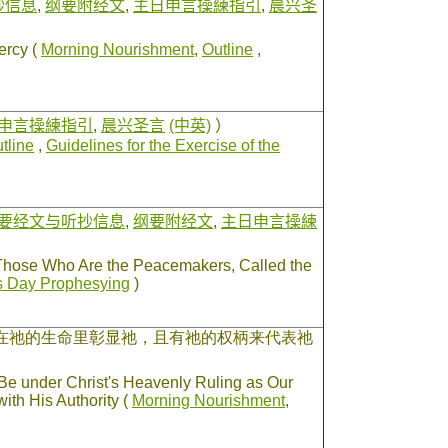
抄信息
,
纲要附经文
,
主日申言操練指引
,
晨兴圣
ercy (
Morning Nourishment
,
Outline
,
申言操練指引
,
晨兴圣言
(中英)
）
tline
,
Guidelines for the Exercise of the
要经文与听抄信息
,
纲要附经文
,
主日申言操練
Those Who Are the Peacemakers, Called the
d's Day Prophesying
)
在祂的生命里彰显祂，且有祂的权柄来代表祂
Be under Christ's Heavenly Ruling as Our
th His Authority (
Morning Nourishment
,