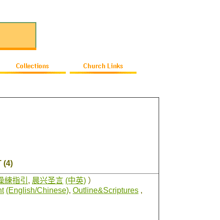
(4)
操練指引
,
晨兴圣言
(中英)
）
t
(English/Chinese)
,
Outline&Scriptures
,