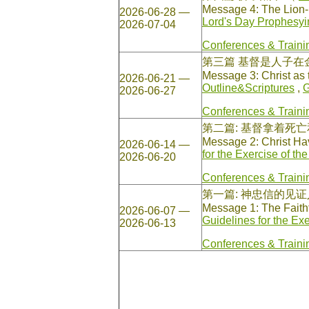
Message 4: The Lion
2026-06-28 —
Lord's Day Prophesyi
2026-07-04
Conferences & Traini
第三篇 基督是人子
Message 3: Christ as 
2026-06-21 —
Outline&Scriptures
,
G
2026-06-27
Conferences & Traini
第二篇: 基督拿着死
Message 2: Christ Ha
2026-06-14 —
for the Exercise of t
2026-06-20
Conferences & Traini
第一篇: 神忠信的见
Message 1: The Faithf
2026-06-07 —
Guidelines for the Ex
2026-06-13
Conferences & Traini