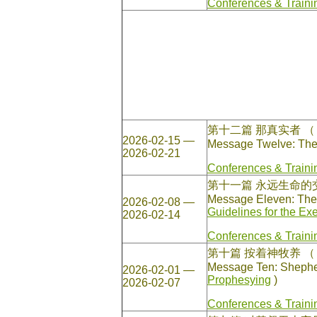
Conferences & Traini
第十二篇 那真实者
2026-02-15 —
Message Twelve: The
2026-02-21
Conferences & Traini
第十一篇 永远生命
Message Eleven: The Fe
2026-02-08 —
Guidelines for the Ex
2026-02-14
Conferences & Traini
第十篇 按着神牧养
Message Ten: Shepher
2026-02-01 —
Prophesying
)
2026-02-07
Conferences & Traini