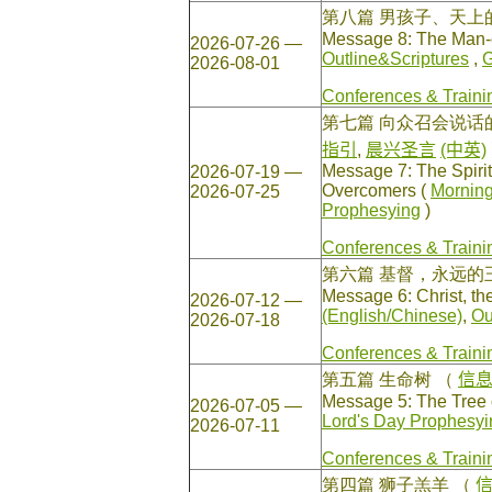
第八篇 男孩子、天
Message 8: The Man-c
2026-07-26 —
Outline&Scriptures
,
G
2026-08-01
Conferences & Traini
第七篇 向众召会说
指引
,
晨兴圣言
(中英)
Message 7: The Spiri
2026-07-19 —
Overcomers (
Mornin
2026-07-25
Prophesying
)
Conferences & Traini
第六篇 基督，永远
Message 6: Christ, th
2026-07-12 —
(English/Chinese)
,
Ou
2026-07-18
Conferences & Traini
第五篇 生命树
（
信
Message 5: The Tree o
2026-07-05 —
Lord's Day Prophesyi
2026-07-11
Conferences & Traini
第四篇 狮子羔羊
（