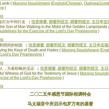
-Lamb (
Morning Nourishment
(English/Chinese)
,
Outline&Scrip
ng
)
ng
在金灯台中间行走
（
信息摘要
,
纲要附经文
,
綱要附經文
,
主日申言
the Son of Man Walking in the Midst of the Golden Lampstands 
uidelines for the Exercise of the Lord's Day Prophesying
)
ng
亡和阴间的钥匙
（
信息摘要
,
纲要附经文
,
綱要附經文
,
主日申言操
ving the Keys of Death and Hades (
Morning Nourishment
(Engl
he Lord's Day Prophesying
)
ng
证人，为着耶稣的见证
（
信息摘要
,
纲要附经文
,
綱要附經文
,
主日
ul Witness of God for the Testimony of Jesus (
Morning Nouris
ercise of the Lord's Day Prophesying
)
ng
二〇二五年感恩节国际相调特会
马太福音中所启示包罗万有的基督