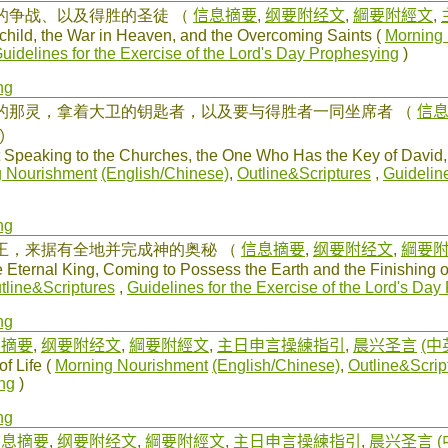
上的争战、以及得胜的圣徒
（
信息摘要
,
纲要附经文
,
綱要附經文
,
hild, the War in Heaven, and the Overcoming Saints (
Morning
uidelines for the Exercise of the Lord's Day Prophesying
)
ng
话的那灵，拿着大卫的钥匙者，以及要与得胜者一同坐席者
（
信
）
t Speaking to the Churches, the One Who Has the Key of David,
g Nourishment
(English/Chinese)
,
Outline&Scriptures
,
Guideline
ng
的王，来据有全地并完成神的奥秘
（
信息摘要
,
纲要附经文
,
綱要
e Eternal King, Coming to Possess the Earth and the Finishing o
tline&Scriptures
,
Guidelines for the Exercise of the Lord's Da
ng
息摘要
,
纲要附经文
,
綱要附經文
,
主日申言操練指引
,
晨兴圣言
(中
f Life (
Morning Nourishment
(English/Chinese)
,
Outline&Scrip
ng
)
ng
信息摘要
,
纲要附经文
,
綱要附經文
,
主日申言操練指引
,
晨兴圣言
(