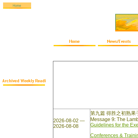
第九篇 得胜之初熟
Message 9: The Lamb 
2026-08-02 —
Guidelines for the Ex
2026-08-08
Conferences & Traini