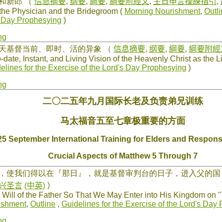
生和新郎
（
信息摘要
,
纲要
,
綱要
,
綱要附經文
,
主日申言操練指引
,
 the Physician and the Bridegroom (
Morning Nourishment
,
Outl
s Day Prophesying
)
ng
属天基督当前、即时、活的异象
（
信息摘要
,
纲要
,
綱要
,
綱要附經
ate, Instant, and Living Vision of the Heavenly Christ as the Li
elines for the Exercise of the Lord's Day Prophesying
)
ng
二〇二五年九月国际长老及负责弟兄训练
马太福音五至七章极重要的方面
25 September International Training for Elders and Respon
Crucial Aspects of Matthew 5 Through 7
意，使我们得以在『那日』，就是基督审判台的日子，进入父的
兴圣言
(中英)
）
Will of the Father So That We May Enter into His Kingdom on "
ishment
,
Outline
,
Guidelines for the Exercise of the Lord's Day
ng