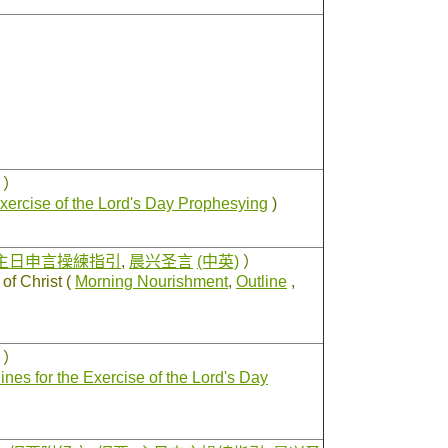
）
Exercise of the Lord's Day Prophesying
)
主日申言操練指引
,
晨兴圣言
(中英)
）
of Christ (
Morning Nourishment
,
Outline
,
）
ines for the Exercise of the Lord's Day