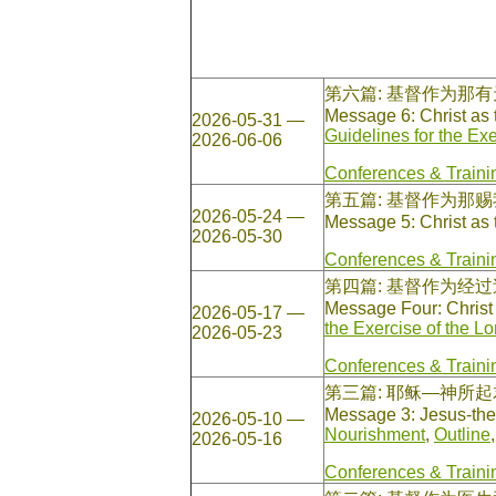
第六篇: 基督作为那
Message 6: Christ as 
2026-05-31 —
Guidelines for the Ex
2026-06-06
Conferences & Traini
第五篇: 基督作为那
2026-05-24 —
Message 5: Christ as
2026-05-30
Conferences & Traini
第四篇: 基督作为经
Message Four: Christ 
2026-05-17 —
the Exercise of the L
2026-05-23
Conferences & Traini
第三篇: 耶稣—神所
Message 3: Jesus-th
2026-05-10 —
Nourishment
,
Outline
2026-05-16
Conferences & Traini