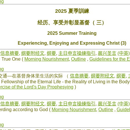
ng
2025 夏季訓練
经历、享受并彰显基督（ 三）
2025 Summer Training
Experiencing, Enjoying and Expressing Christ (3)
（
信息摘要
,
纲要附经文
,
纲要
,
主日申言操練指引
,
晨兴圣言
(中英)
 True One (
Morning Nourishment
,
Outline
,
Guidelines for the 
ng
的交通—在基督身体里生活的实际
（
信息摘要
,
纲要附经文
,
纲要
,
llowship of the Eternal Life - the Reality of Living in the Body 
ercise of the Lord's Day Prophesying
)
ng
（
信息摘要
,
纲要附经文
,
纲要
,
主日申言操練指引
,
晨兴圣言
(中英)
ding according to God (
Morning Nourishment
,
Outline
,
Guidel
ng