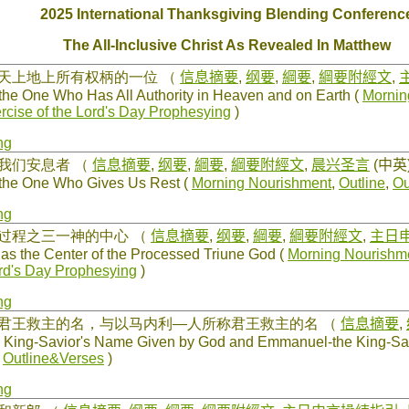
2025 International Thanksgiving Blending Conferenc
The All-Inclusive Christ As Revealed In Matthew
有天上地上所有权柄的一位
（
信息摘要
,
纲要
,
綱要
,
綱要附經文
,
the One Who Has All Authority in Heaven and on Earth (
Mornin
ercise of the Lord's Day Prophesying
)
ng
赐我们安息者
（
信息摘要
,
纲要
,
綱要
,
綱要附經文
,
晨兴圣言
(中英
 the One Who Gives Us Rest (
Morning Nourishment
,
Outline
,
Ou
ng
过过程之三一神的中心
（
信息摘要
,
纲要
,
綱要
,
綱要附經文
,
主日
as the Center of the Processed Triune God (
Morning Nourishm
ord's Day Prophesying
)
ng
起君王救主的名，与以马内利—人所称君王救主的名
（
信息摘要
,
e King-Savior's Name Given by God and Emmanuel-the King-Sa
,
Outline&Verses
)
ng