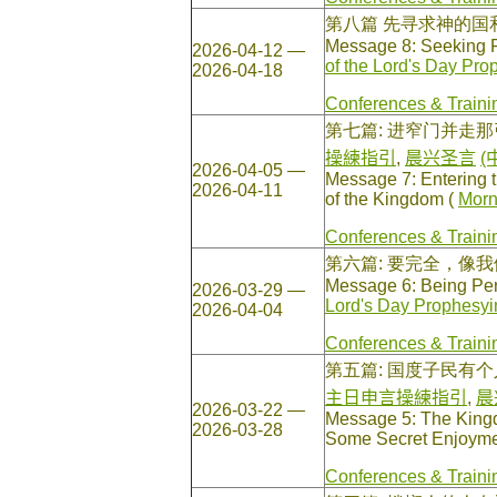
第八篇 先寻求神的国
Message 8: Seeking F
2026-04-12 —
of the Lord's Day Pro
2026-04-18
Conferences & Traini
第七篇: 进窄门并走
操練指引
,
晨兴圣言
(
2026-04-05 —
Message 7: Entering t
2026-04-11
of the Kingdom (
Morn
Conferences & Traini
第六篇: 要完全，像
Message 6: Being Perf
2026-03-29 —
Lord's Day Prophesyi
2026-04-04
Conferences & Traini
第五篇: 国度子民有
主日申言操練指引
,
晨
2026-03-22 —
Message 5: The Kingdo
2026-03-28
Some Secret Enjoyme
Conferences & Traini