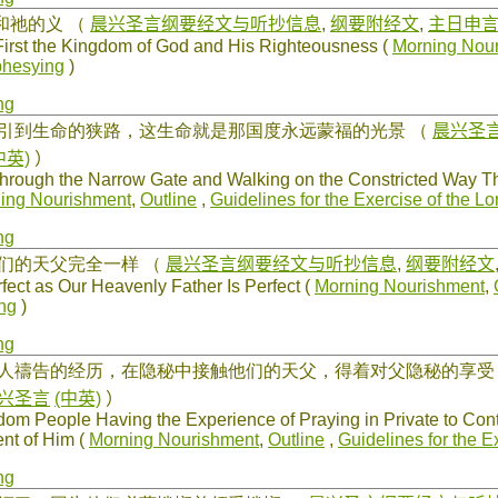
和祂的义
（
晨兴圣言纲要经文与听抄信息
,
纲要附经文
,
主日申
irst the Kingdom of God and His Righteousness (
Morning Nou
phesying
)
ng
那引到生命的狭路，这生命就是那国度永远蒙福的光景
（
晨兴圣
中英)
）
hrough the Narrow Gate and Walking on the Constricted Way Tha
ing Nourishment
,
Outline
,
Guidelines for the Exercise of the L
ng
我们的天父完全一样
（
晨兴圣言纲要经文与听抄信息
,
纲要附经文
ect as Our Heavenly Father Is Perfect (
Morning Nourishment
,
ng
)
ng
个人禱告的经历，在隐秘中接触他们的天父，得着对父隐秘的享
兴圣言
(中英)
）
m People Having the Experience of Praying in Private to Cont
nt of Him (
Morning Nourishment
,
Outline
,
Guidelines for the E
ng