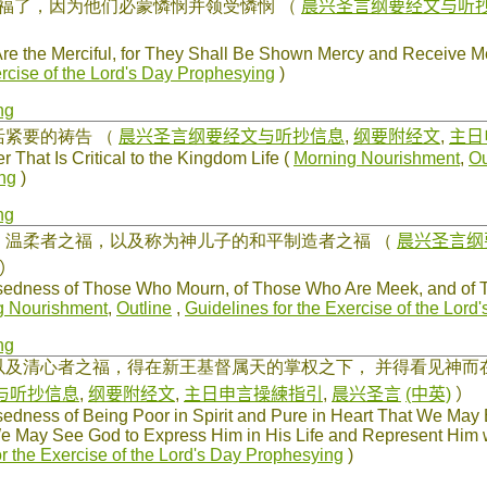
有福了，因为他们必蒙憐悯并领受憐悯
（
晨兴圣言纲要经文与听
re the Merciful, for They Shall Be Shown Mercy and Receive M
ercise of the Lord's Day Prophesying
)
ng
活紧要的祷告
（
晨兴圣言纲要经文与听抄信息
,
纲要附经文
,
主日
 That Is Critical to the Kingdom Life (
Morning Nourishment
,
Ou
ng
)
ng
，温柔者之福，以及称为神儿子的和平制造者之福
（
晨兴圣言纲
）
sedness of Those Who Mourn, of Those Who Are Meek, and of 
g Nourishment
,
Outline
,
Guidelines for the Exercise of the Lor
ng
以及清心者之福，得在新王基督属天的掌权之下， 并得看见神而
与听抄信息
,
纲要附经文
,
主日申言操練指引
,
晨兴圣言
(中英)
）
edness of Being Poor in Spirit and Pure in Heart That We May 
 May See God to Express Him in His Life and Represent Him wi
or the Exercise of the Lord's Day Prophesying
)