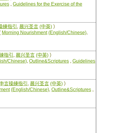
tures
,
Guidelines for the Exercise of the
操練指引
,
晨兴圣言
(中英)
）
(
Morning Nourishment
(English/Chinese)
,
練指引
,
晨兴圣言
(中英)
）
ish/Chinese)
,
Outline&Scriptures
,
Guidelines
申言操練指引
,
晨兴圣言
(中英)
）
hment
(English/Chinese)
,
Outline&Scriptures
,