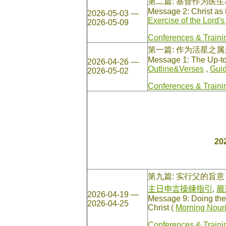
第二篇: 基督作为医
Message 2: Christ as
2026-05-03 —
Exercise of the Lord'
2026-05-09
Conferences & Traini
第一篇: 作为活星之
Message 1: The Up-to-d
2026-04-26 —
Outline&Verses
,
Guid
2026-05-02
Conferences & Traini
20
第九篇: 实行父的旨
主日申言操練指引
,
晨
2026-04-19 —
Message 9: Doing the 
2026-04-25
Christ (
Morning Nour
Conferences & Traini